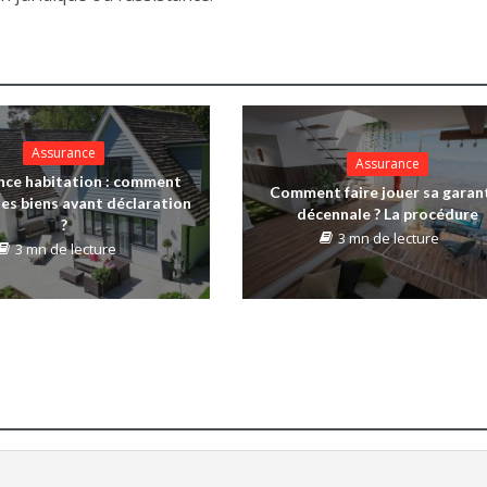
Assurance
Assurance
nce habitation : comment
Comment faire jouer sa garan
ses biens avant déclaration
décennale ? La procédure
?
3 mn de lecture
3 mn de lecture