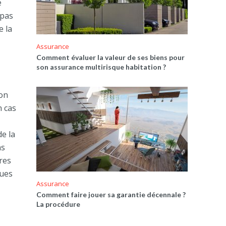
e
 pas
e la
Assurance
Comment évaluer la valeur de ses biens pour
son assurance multirisque habitation ?
ion
n cas
e la
ns
res
ques
Assurance
Comment faire jouer sa garantie décennale ?
La procédure