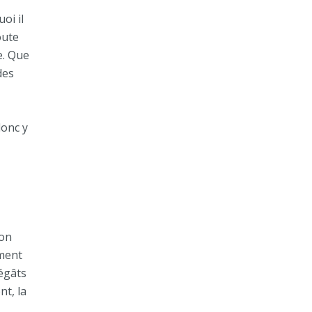
oi il
oute
e. Que
des
donc y
ion
ement
dégâts
t, la