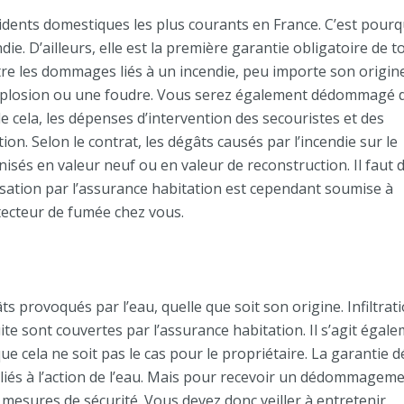
accidents domestiques les plus courants en France. C’est pourqu
ie. D’ailleurs, elle est la première garantie obligatoire de t
tre les dommages liés à un incendie, peu importe son origin
e explosion ou une foudre. Vous serez également dédommagé 
de cela, les dépenses d’intervention des secouristes et des
on. Selon le contrat, les dégâts causés par l’incendie sur le
isés en valeur neuf ou en valeur de reconstruction. Il faut 
nisation par l’assurance habitation est cependant soumise à
tecteur de fumée chez vous.
ts provoqués par l’eau, quelle que soit son origine. Infiltrat
uite sont couvertes par l’assurance habitation. Il s’agit égal
ue cela ne soit pas le cas pour le propriétaire. La garantie 
liés à l’action de l’eau. Mais pour recevoir un dédommagemen
esures de sécurité. Vous devez donc veiller à entretenir