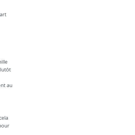
art
ille
lutôt
ent au
cela
 pour