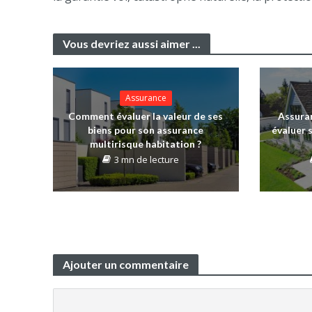
Vous devriez aussi aimer ...
Assurance
Comment évaluer la valeur de ses
Assura
biens pour son assurance
évaluer 
multirisque habitation ?
3 mn de lecture
Ajouter un commentaire